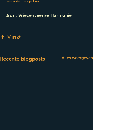
Laura de Lange 
hier.
Bron: Vriezenveense Harmonie
Alles weergeven
Recente blogposts