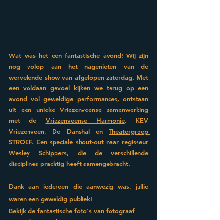
Wat was het een fantastische avond! Wij zijn 
nog volop aan het nagenieten van de 
wervelende show van afgelopen zaterdag. Met 
een voldaan gevoel kijken we terug op een 
avond vol geweldige performances, ontstaan 
uit een unieke Vriezenveense samenwerking 
met de 
Vriezenveense Harmonie
, 
KEV 
Vriezenveen
, 
De Danshal
 en 
Theatergroep 
STROEF
. Een speciale shout-out naar regisseur 
Wesley Schippers
, die de verschillende 
disciplines prachtig heeft samengebracht.
Dank aan iedereen die aanwezig was, jullie 
waren een geweldig publiek!
Bekijk de fantastische foto's van fotograaf 